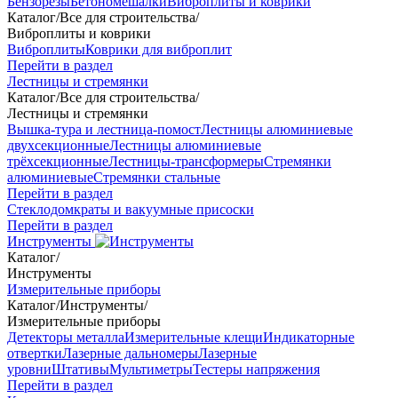
Бензорезы
Бетономешалки
Виброплиты и коврики
Каталог
/
Все для строительства
/
Виброплиты и коврики
Виброплиты
Коврики для виброплит
Перейти в раздел
Лестницы и стремянки
Каталог
/
Все для строительства
/
Лестницы и стремянки
Вышка-тура и лестница-помост
Лестницы алюминиевые
двухсекционные
Лестницы алюминиевые
трёхсекционные
Лестницы-трансформеры
Стремянки
алюминиевые
Стремянки стальные
Перейти в раздел
Стеклодомкраты и вакуумные присоски
Перейти в раздел
Инструменты
Каталог
/
Инструменты
Измерительные приборы
Каталог
/
Инструменты
/
Измерительные приборы
Детекторы металла
Измерительные клещи
Индикаторные
отвертки
Лазерные дальномеры
Лазерные
уровни
Штативы
Мультиметры
Тестеры напряжения
Перейти в раздел