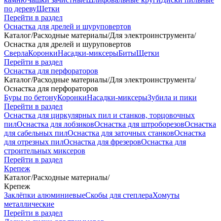
по дереву
Щетки
Перейти в раздел
Оснастка для дрелей и шуруповертов
Каталог
/
Расходные материалы
/
Для электроинструмента
/
Оснастка для дрелей и шуруповертов
Сверла
Коронки
Насадки-миксеры
Биты
Щетки
Перейти в раздел
Оснастка для перфораторов
Каталог
/
Расходные материалы
/
Для электроинструмента
/
Оснастка для перфораторов
Буры по бетону
Коронки
Насадки-миксеры
Зубила и пики
Перейти в раздел
Оснастка для циркулярных пил и станков, торцовочных
пил
Оснастка для лобзиков
Оснастка для штроборезов
Оснастка
для сабельных пил
Оснастка для заточных станков
Оснастка
для отрезных пил
Оснастка для фрезеров
Оснастка для
строительных миксеров
Перейти в раздел
Крепеж
Каталог
/
Расходные материалы
/
Крепеж
Заклёпки алюминиевые
Скобы для степлера
Хомуты
металлические
Перейти в раздел