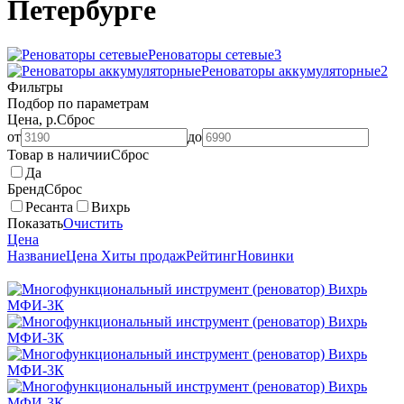
Петербурге
Реноваторы сетевые
3
Реноваторы аккумуляторные
2
Фильтры
Подбор по параметрам
Цена, р.
Сброс
от
до
Товар в наличии
Сброс
Да
Бренд
Сброс
Ресанта
Вихрь
Показать
Очистить
Цена
Название
Цена
Хиты продаж
Рейтинг
Новинки