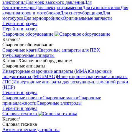
электропил
Для моек высокого давления
Для
бензотриммеров
Для электротриммеров
Для газонокосилок
Для
культиваторов и мотоблоков
Для снегоуборщиков
Для
мотобуров
Для зернодробилок
Оригинальные запчасти
Перейти в раздел
Перейти в раздел
Сварочное оборудование
Каталог
/
Сварочное оборудование
Сварочные краги
Сварочные аппараты для ПВХ
труб
Сварочные аппараты
Каталог
/
Сварочное оборудование
/
Сварочные аппараты
Инверторные сварочные аппараты (ММА)
Сварочные
полуавтоматы (MIG/MAG)
Инверторные сварочные аппараты
(TIG)
Инверторные аппараты для воздушно-плазменной резки
(ИПР)
Перейти в раздел
Сварочные горелки
Сварочные маски
Сварочные
принадлежности
Сварочные электроды
Перейти в раздел
Силовая техника
Каталог
/
Силовая техника
Автоматические устройства