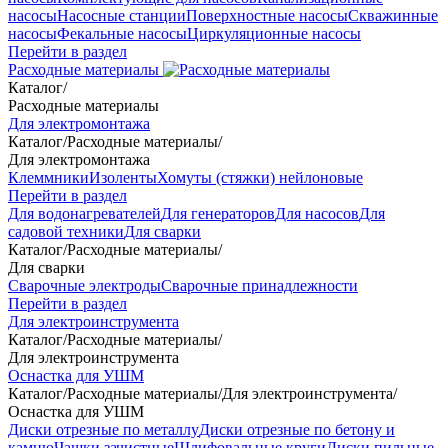
насосы
Насосные станции
Поверхностные насосы
Скважинные
насосы
Фекальные насосы
Циркуляционные насосы
Перейти в раздел
Расходные материалы
Каталог
/
Расходные материалы
Для электромонтажа
Каталог
/
Расходные материалы
/
Для электромонтажа
Клеммники
Изоленты
Хомуты (стяжки) нейлоновые
Перейти в раздел
Для водонагревателей
Для генераторов
Для насосов
Для
садовой техники
Для сварки
Каталог
/
Расходные материалы
/
Для сварки
Сварочные электроды
Сварочные принадлежности
Перейти в раздел
Для электроинструмента
Каталог
/
Расходные материалы
/
Для электроинструмента
Оснастка для УШМ
Каталог
/
Расходные материалы
/
Для электроинструмента
/
Оснастка для УШМ
Диски отрезные по металлу
Диски отрезные по бетону и
камню
Чашки зачистные
Шлифовальные круги
Диски пильные