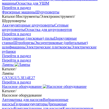
машины
Оснастка для УШМ
Перейти в раздел
Фрезерные машины
Шуруповерты
Каталог
/
Инструменты
/
Электроинструмент
/
Шуруповерты
Аккумуляторные шуруповерты
Сетевые
шуруповерты
Оснастка для шуруповертов
Перейти в раздел
Циркулярные (дисковые) пилы
Циркулярные
станки
Штроборезы
Эксцентриковые (орбитальные)
шлифмашины
Электрические плиткорезы
Электрические
рубанки
Перейти в раздел
Перейти в раздел
Лампы
Каталог
/
Лампы
GX53
GU5.3
Е14
Е27
Перейти в раздел
Насосное оборудование
Каталог
/
Насосное оборудование
Автоматика для насосов
Вибрационные
насосы
Гидроаккумуляторы
Дренажные
насосы
Комплектующие для насосов
Канализационные