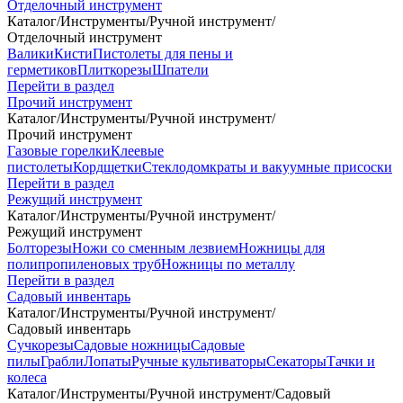
Отделочный инструмент
Каталог
/
Инструменты
/
Ручной инструмент
/
Отделочный инструмент
Валики
Кисти
Пистолеты для пены и
герметиков
Плиткорезы
Шпатели
Перейти в раздел
Прочий инструмент
Каталог
/
Инструменты
/
Ручной инструмент
/
Прочий инструмент
Газовые горелки
Клеевые
пистолеты
Кордщетки
Стеклодомкраты и вакуумные присоски
Перейти в раздел
Режущий инструмент
Каталог
/
Инструменты
/
Ручной инструмент
/
Режущий инструмент
Болторезы
Ножи со сменным лезвием
Ножницы для
полипропиленовых труб
Ножницы по металлу
Перейти в раздел
Садовый инвентарь
Каталог
/
Инструменты
/
Ручной инструмент
/
Садовый инвентарь
Сучкорезы
Садовые ножницы
Садовые
пилы
Грабли
Лопаты
Ручные культиваторы
Секаторы
Тачки и
колеса
Каталог
/
Инструменты
/
Ручной инструмент
/
Садовый