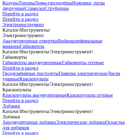
Колуны
Топоры
Ломы-гвоздодёры
Ножовки, пилы
двуручные
Стамески
Струбцины
Перейти в раздел
Перейти в раздел
Электроинструмент
Каталог
/
Инструменты
/
Электроинструмент
Аккумуляторные отвертки
Виброшлифовальные
машины
Гайковерты
Каталог
/
Инструменты
/
Электроинструмент
/
Гайковерты
Гайковерты аккумуляторные
Гайковерты сетевые
Перейти в раздел
Гвоздезабивные пистолеты
Граверы электрические
Дрели
ударные
Краскопульты
Каталог
/
Инструменты
/
Электроинструмент
/
Краскопульты
Краскопульты аккумуляторные
Краскопульты сетевые
Перейти в раздел
Лобзики
Каталог
/
Инструменты
/
Электроинструмент
/
Лобзики
Аккумуляторные лобзики
Электрические лобзики
Оснастка
для лобзиков
Перейти в раздел