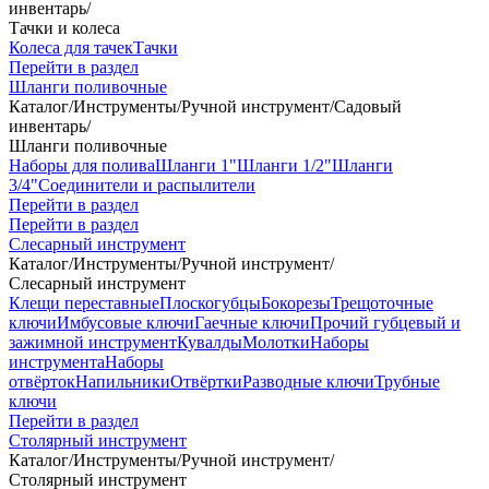
инвентарь
/
Тачки и колеса
Колеса для тачек
Тачки
Перейти в раздел
Шланги поливочные
Каталог
/
Инструменты
/
Ручной инструмент
/
Садовый
инвентарь
/
Шланги поливочные
Наборы для полива
Шланги 1"
Шланги 1/2"
Шланги
3/4"
Соединители и распылители
Перейти в раздел
Перейти в раздел
Слесарный инструмент
Каталог
/
Инструменты
/
Ручной инструмент
/
Слесарный инструмент
Клещи переставные
Плоскогубцы
Бокорезы
Трещоточные
ключи
Имбусовые ключи
Гаечные ключи
Прочий губцевый и
зажимной инструмент
Кувалды
Молотки
Наборы
инструмента
Наборы
отвёрток
Напильники
Отвёртки
Разводные ключи
Трубные
ключи
Перейти в раздел
Столярный инструмент
Каталог
/
Инструменты
/
Ручной инструмент
/
Столярный инструмент