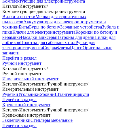
Комплектующие для электроинструмента
Каталог
/
Инструменты
/
Комплектующие для электроинструмента
Вилки и розетки
Мешки для строительных
пылесосов
Аккумуляторы для электроинструмента и
техники
Биты
Буры по бетону
Зарядные устройства
Зубила и
пики
Ключи для электроинструмента
Коронки по бетону и
керамике
Насадки-миксеры
Патроны для дрели
Пилки для
лобзиков
Полотна для сабельных пил
Ручки для
электроинструмента
Сверла
Фрезы
Цанги
Оригинальные
запчасти
Перейти в раздел
Ручной инструмент
Каталог
/
Инструменты
/
Ручной инструмент
Измерительный инструмент
Каталог
/
Инструменты
/
Ручной инструмент
/
Измерительный инструмент
Рулетки
Угольники
Уровни
Штангенциркули
Перейти в раздел
Крепежный инструмент
Каталог
/
Инструменты
/
Ручной инструмент
/
Крепежный инструмент
Заклепочники
Степлеры мебельные
Перейти в раздел