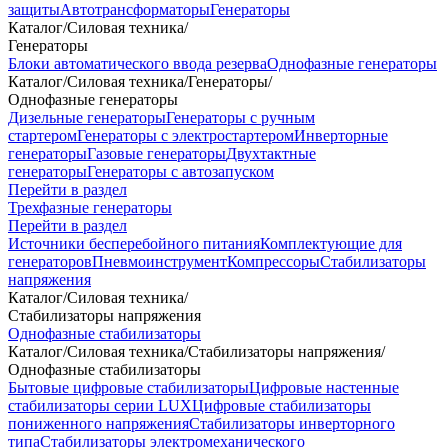
защиты
Автотрансформаторы
Генераторы
Каталог
/
Силовая техника
/
Генераторы
Блоки автоматического ввода резерва
Однофазные генераторы
Каталог
/
Силовая техника
/
Генераторы
/
Однофазные генераторы
Дизельные генераторы
Генераторы с ручным
стартером
Генераторы с электростартером
Инверторные
генераторы
Газовые генераторы
Двухтактные
генераторы
Генераторы с автозапуском
Перейти в раздел
Трехфазные генераторы
Перейти в раздел
Источники бесперебойного питания
Комплектующие для
генераторов
Пневмоинструмент
Компрессоры
Стабилизаторы
напряжения
Каталог
/
Силовая техника
/
Стабилизаторы напряжения
Однофазные стабилизаторы
Каталог
/
Силовая техника
/
Стабилизаторы напряжения
/
Однофазные стабилизаторы
Бытовые цифровые стабилизаторы
Цифровые настенные
стабилизаторы серии LUX
Цифровые стабилизаторы
пониженного напряжения
Стабилизаторы инверторного
типа
Стабилизаторы электромеханического