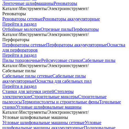
Ленточные шлифмашины
Реноваторы
Каталог
/
Инструменты
/
Электроинструмент
/
Реноваторы
Реноваторы сетевые
Реноваторы аккумуляторные
Перейти в раздел
Отбойные молотки
Отрезные пилы
Перфораторы
Каталог
/
Инструменты
/
Электроинструмент
/
Перфораторы
Перфораторы сетевые
Перфораторы аккумуляторные
Оснастка
для перфораторов
Перейти в раздел
Пилы торцовочные
Рейсмусовые станки
Сабельные пилы
Каталог
/
Инструменты
/
Электроинструмент
/
Сабельные пилы
Сабельные пилы сетевые
Сабельные пилы
аккумуляторные
Оснастка для сабельных пил
Перейти в раздел
Станки для заточки цепей
Степлеры
электрические
Строительные миксеры
Строительные
пылесосы
Термопистолеты и строительные фены
Точильные
станки
Угловые шлифовальные машины
Каталог
/
Инструменты
/
Электроинструмент
/
Угловые шлифовальные машины
Угловые шлифовальные машины сетевые
Угловые
шлифовальные машины аккумуляторные
Полировальные