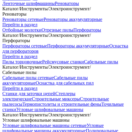
Ленточные шлифмашины
Реноваторы
Каталог
/
Инструменты
/
Электроинструмент
/
Реноваторы
Реноваторы сетевые
Реноваторы аккумуляторные
Перейти в раздел
Отбойные молотки
Отрезные пилы
Перфораторы
Каталог
/
Инструменты
/
Электроинструмент
/
Перфораторы
Перфораторы сетевые
Перфораторы аккумуляторные
Оснастка
для перфораторов
Перейти в раздел
Пилы торцовочные
Рейсмусовые станки
Сабельные пилы
Каталог
/
Инструменты
/
Электроинструмент
/
Сабельные пилы
Сабельные пилы сетевые
Сабельные пилы
аккумуляторные
Оснастка для сабельных пил
Перейти в раздел
Станки для заточки цепей
Степлеры
электрические
Строительные миксеры
Строительные
пылесосы
Термопистолеты и строительные фены
Точильные
станки
Угловые шлифовальные машины
Каталог
/
Инструменты
/
Электроинструмент
/
Угловые шлифовальные машины
Угловые шлифовальные машины сетевые
Угловые
шлифовальные машины аккумуляторные
Полировальные