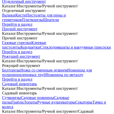
Отделочный инструмент
Каталог
/
Инструменты
/
Ручной инструмент
/
Отделочный инструмент
Валики
Кисти
Пистолеты для пены и
герметиков
Плиткорезы
Шпатели
Перейти в раздел
Прочий инструмент
Каталог
/
Инструменты
/
Ручной инструмент
/
Прочий инструмент
Газовые горелки
Клеевые
пистолеты
Кордщетки
Стеклодомкраты и вакуумные присоски
Перейти в раздел
Режущий инструмент
Каталог
/
Инструменты
/
Ручной инструмент
/
Режущий инструмент
Болторезы
Ножи со сменным лезвием
Ножницы для
полипропиленовых труб
Ножницы по металлу
Перейти в раздел
Садовый инвентарь
Каталог
/
Инструменты
/
Ручной инструмент
/
Садовый инвентарь
Сучкорезы
Садовые ножницы
Садовые
пилы
Грабли
Лопаты
Ручные культиваторы
Секаторы
Тачки и
колеса
Каталог
/
Инструменты
/
Ручной инструмент
/
Садовый