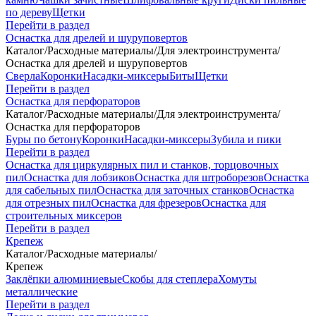
по дереву
Щетки
Перейти в раздел
Оснастка для дрелей и шуруповертов
Каталог
/
Расходные материалы
/
Для электроинструмента
/
Оснастка для дрелей и шуруповертов
Сверла
Коронки
Насадки-миксеры
Биты
Щетки
Перейти в раздел
Оснастка для перфораторов
Каталог
/
Расходные материалы
/
Для электроинструмента
/
Оснастка для перфораторов
Буры по бетону
Коронки
Насадки-миксеры
Зубила и пики
Перейти в раздел
Оснастка для циркулярных пил и станков, торцовочных
пил
Оснастка для лобзиков
Оснастка для штроборезов
Оснастка
для сабельных пил
Оснастка для заточных станков
Оснастка
для отрезных пил
Оснастка для фрезеров
Оснастка для
строительных миксеров
Перейти в раздел
Крепеж
Каталог
/
Расходные материалы
/
Крепеж
Заклёпки алюминиевые
Скобы для степлера
Хомуты
металлические
Перейти в раздел