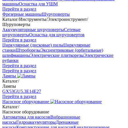
машины
Оснастка для УШМ
Перейти в раздел
Фрезерные машины
Шуруповерты
Каталог
/
Инструменты
/
Электроинструмент
/
Шуруповерты
Аккумуляторные шуруповерты
Сетевые
шуруповерты
Оснастка для шуруповертов
Перейти в раздел
Циркулярные (дисковые) пилы
Циркулярные
станки
Штроборезы
Эксцентриковые (орбитальные)
шлифмашины
Электрические плиткорезы
Электрические
рубанки
Перейти в раздел
Перейти в раздел
Лампы
Каталог
/
Лампы
GX53
GU5.3
Е14
Е27
Перейти в раздел
Насосное оборудование
Каталог
/
Насосное оборудование
Автоматика для насосов
Вибрационные
насосы
Гидроаккумуляторы
Дренажные
насосы
Комплектующие для насосов
Канализационные