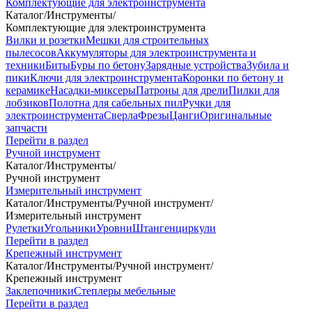
Комплектующие для электроинструмента
Каталог
/
Инструменты
/
Комплектующие для электроинструмента
Вилки и розетки
Мешки для строительных
пылесосов
Аккумуляторы для электроинструмента и
техники
Биты
Буры по бетону
Зарядные устройства
Зубила и
пики
Ключи для электроинструмента
Коронки по бетону и
керамике
Насадки-миксеры
Патроны для дрели
Пилки для
лобзиков
Полотна для сабельных пил
Ручки для
электроинструмента
Сверла
Фрезы
Цанги
Оригинальные
запчасти
Перейти в раздел
Ручной инструмент
Каталог
/
Инструменты
/
Ручной инструмент
Измерительный инструмент
Каталог
/
Инструменты
/
Ручной инструмент
/
Измерительный инструмент
Рулетки
Угольники
Уровни
Штангенциркули
Перейти в раздел
Крепежный инструмент
Каталог
/
Инструменты
/
Ручной инструмент
/
Крепежный инструмент
Заклепочники
Степлеры мебельные
Перейти в раздел