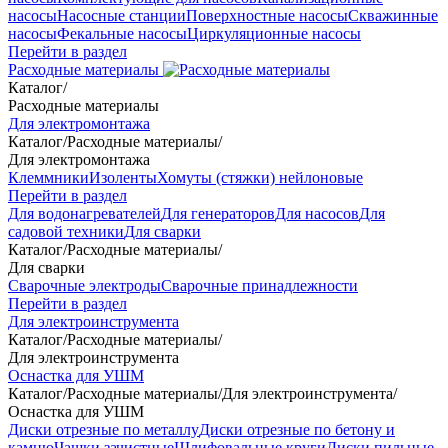
насосы
Насосные станции
Поверхностные насосы
Скважинные
насосы
Фекальные насосы
Циркуляционные насосы
Перейти в раздел
Расходные материалы
Каталог
/
Расходные материалы
Для электромонтажа
Каталог
/
Расходные материалы
/
Для электромонтажа
Клеммники
Изоленты
Хомуты (стяжки) нейлоновые
Перейти в раздел
Для водонагревателей
Для генераторов
Для насосов
Для
садовой техники
Для сварки
Каталог
/
Расходные материалы
/
Для сварки
Сварочные электроды
Сварочные принадлежности
Перейти в раздел
Для электроинструмента
Каталог
/
Расходные материалы
/
Для электроинструмента
Оснастка для УШМ
Каталог
/
Расходные материалы
/
Для электроинструмента
/
Оснастка для УШМ
Диски отрезные по металлу
Диски отрезные по бетону и
камню
Чашки зачистные
Шлифовальные круги
Диски пильные