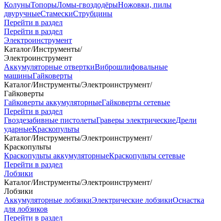
Колуны
Топоры
Ломы-гвоздодёры
Ножовки, пилы
двуручные
Стамески
Струбцины
Перейти в раздел
Перейти в раздел
Электроинструмент
Каталог
/
Инструменты
/
Электроинструмент
Аккумуляторные отвертки
Виброшлифовальные
машины
Гайковерты
Каталог
/
Инструменты
/
Электроинструмент
/
Гайковерты
Гайковерты аккумуляторные
Гайковерты сетевые
Перейти в раздел
Гвоздезабивные пистолеты
Граверы электрические
Дрели
ударные
Краскопульты
Каталог
/
Инструменты
/
Электроинструмент
/
Краскопульты
Краскопульты аккумуляторные
Краскопульты сетевые
Перейти в раздел
Лобзики
Каталог
/
Инструменты
/
Электроинструмент
/
Лобзики
Аккумуляторные лобзики
Электрические лобзики
Оснастка
для лобзиков
Перейти в раздел