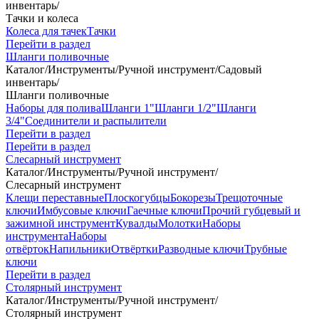
инвентарь
/
Тачки и колеса
Колеса для тачек
Тачки
Перейти в раздел
Шланги поливочные
Каталог
/
Инструменты
/
Ручной инструмент
/
Садовый
инвентарь
/
Шланги поливочные
Наборы для полива
Шланги 1"
Шланги 1/2"
Шланги
3/4"
Соединители и распылители
Перейти в раздел
Перейти в раздел
Слесарный инструмент
Каталог
/
Инструменты
/
Ручной инструмент
/
Слесарный инструмент
Клещи переставные
Плоскогубцы
Бокорезы
Трещоточные
ключи
Имбусовые ключи
Гаечные ключи
Прочий губцевый и
зажимной инструмент
Кувалды
Молотки
Наборы
инструмента
Наборы
отвёрток
Напильники
Отвёртки
Разводные ключи
Трубные
ключи
Перейти в раздел
Столярный инструмент
Каталог
/
Инструменты
/
Ручной инструмент
/
Столярный инструмент