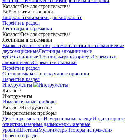
Бензорезы
Бетономешалки
Виброплиты и коврики
Каталог
/
Все для строительства
/
Виброплиты и коврики
Виброплиты
Коврики для виброплит
Перейти в раздел
Лестницы и стремянки
Каталог
/
Все для строительства
/
Лестницы и стремянки
Вышка-тура и лестница-помост
Лестницы алюминиевые
двухсекционные
Лестницы алюминиевые
трёхсекционные
Лестницы-трансформеры
Стремянки
алюминиевые
Стремянки стальные
Перейти в раздел
Стеклодомкраты и вакуумные присоски
Перейти в раздел
Инструменты
Каталог
/
Инструменты
Измерительные приборы
Каталог
/
Инструменты
/
Измерительные приборы
Детекторы металла
Измерительные клещи
Индикаторные
отвертки
Лазерные дальномеры
Лазерные
уровни
Штативы
Мультиметры
Тестеры напряжения
Перейти в раздел