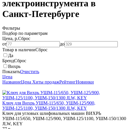
электроинструмента в
Санкт-Петербурге
Фильтры
Подбор по параметрам
Цена, р.
Сброс
от
до
Товар в наличии
Сброс
Да
Бренд
Сброс
Вихрь
Показать
Очистить
Цена
Название
Цена
Хиты продаж
Рейтинг
Новинки
Ключ для Вихрь УШМ-115/650, УШМ-125/900,
УШМ-125/1100, УШМ-150/1300 JLW, KEY
Ключ для угловых шлифовальных машин ВИХРЬ ​
УШМ-115/650​, УШМ-125/900​, УШМ-125/1100​, УШМ-150/1300​
JLW, KEY​
77
p.