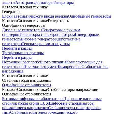
защиты
Автотрансформаторы
Генераторы
Каталог
/
Силовая техника
/
Генераторы
Блоки автоматического ввода резерва
Однофазные генераторы
Каталог
/
Силовая техника
/
Генераторы
/
Однофазные генераторы
Дизельные генераторы
Генераторы с ручным
стартером
Генераторы с электростартером
Инверторные
генераторы
Газовые генераторы
Двухтактные
генераторы
Генераторы с автозапуском
Перейти в раздел
Трехфазные генераторы
Перейти в раздел
Источники бесперебойного питания
Комплектующие для
генераторов
Пневмоинструмент
Компрессоры
Стабилизаторы
напряжения
Каталог
/
Силовая техника
/
Стабилизаторы напряжения
Однофазные стабилизаторы
Каталог
/
Силовая техника
/
Стабилизаторы напряжения
/
Однофазные стабилизаторы
Бытовые цифровые стабилизаторы
Цифровые настенные
стабилизаторы серии LUX
Цифровые стабилизаторы
пониженного напряжения
Стабилизаторы инверторного
типа
Стабилизаторы электромеханического