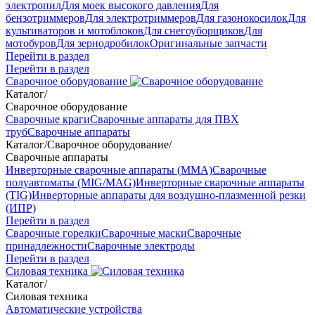
электропил
Для моек высокого давления
Для
бензотриммеров
Для электротриммеров
Для газонокосилок
Для
культиваторов и мотоблоков
Для снегоуборщиков
Для
мотобуров
Для зернодробилок
Оригинальные запчасти
Перейти в раздел
Перейти в раздел
Сварочное оборудование
Каталог
/
Сварочное оборудование
Сварочные краги
Сварочные аппараты для ПВХ
труб
Сварочные аппараты
Каталог
/
Сварочное оборудование
/
Сварочные аппараты
Инверторные сварочные аппараты (ММА)
Сварочные
полуавтоматы (MIG/MAG)
Инверторные сварочные аппараты
(TIG)
Инверторные аппараты для воздушно-плазменной резки
(ИПР)
Перейти в раздел
Сварочные горелки
Сварочные маски
Сварочные
принадлежности
Сварочные электроды
Перейти в раздел
Силовая техника
Каталог
/
Силовая техника
Автоматические устройства