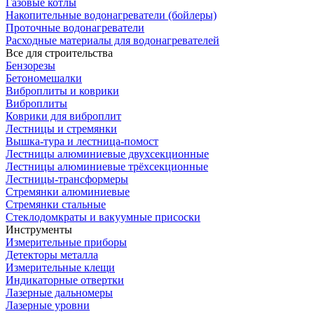
Газовые котлы
Накопительные водонагреватели (бойлеры)
Проточные водонагреватели
Расходные материалы для водонагревателей
Все для строительства
Бензорезы
Бетономешалки
Виброплиты и коврики
Виброплиты
Коврики для виброплит
Лестницы и стремянки
Вышка-тура и лестница-помост
Лестницы алюминиевые двухсекционные
Лестницы алюминиевые трёхсекционные
Лестницы-трансформеры
Стремянки алюминиевые
Стремянки стальные
Стеклодомкраты и вакуумные присоски
Инструменты
Измерительные приборы
Детекторы металла
Измерительные клещи
Индикаторные отвертки
Лазерные дальномеры
Лазерные уровни