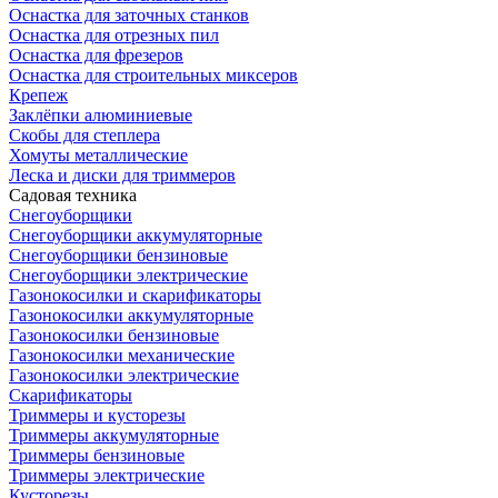
Оснастка для заточных станков
Оснастка для отрезных пил
Оснастка для фрезеров
Оснастка для строительных миксеров
Крепеж
Заклёпки алюминиевые
Скобы для степлера
Хомуты металлические
Леска и диски для триммеров
Садовая техника
Снегоуборщики
Снегоуборщики аккумуляторные
Снегоуборщики бензиновые
Снегоуборщики электрические
Газонокосилки и скарификаторы
Газонокосилки аккумуляторные
Газонокосилки бензиновые
Газонокосилки механические
Газонокосилки электрические
Скарификаторы
Триммеры и кусторезы
Триммеры аккумуляторные
Триммеры бензиновые
Триммеры электрические
Кусторезы