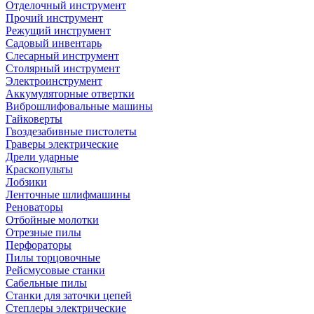
Отделочный инструмент
Прочий инструмент
Режущий инструмент
Садовый инвентарь
Слесарный инструмент
Столярный инструмент
Электроинструмент
Аккумуляторные отвертки
Виброшлифовальные машины
Гайковерты
Гвоздезабивные пистолеты
Граверы электрические
Дрели ударные
Краскопульты
Лобзики
Ленточные шлифмашины
Реноваторы
Отбойные молотки
Отрезные пилы
Перфораторы
Пилы торцовочные
Рейсмусовые станки
Сабельные пилы
Станки для заточки цепей
Степлеры электрические