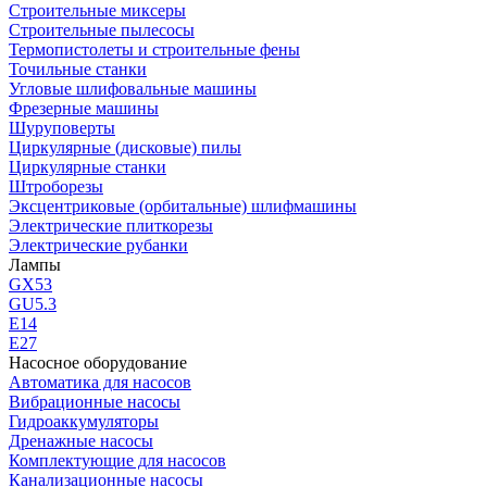
Строительные миксеры
Строительные пылесосы
Термопистолеты и строительные фены
Точильные станки
Угловые шлифовальные машины
Фрезерные машины
Шуруповерты
Циркулярные (дисковые) пилы
Циркулярные станки
Штроборезы
Эксцентриковые (орбитальные) шлифмашины
Электрические плиткорезы
Электрические рубанки
Лампы
GX53
GU5.3
Е14
Е27
Насосное оборудование
Автоматика для насосов
Вибрационные насосы
Гидроаккумуляторы
Дренажные насосы
Комплектующие для насосов
Канализационные насосы