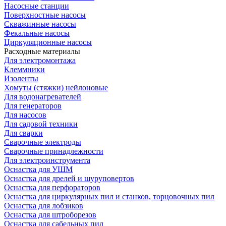
Насосные станции
Поверхностные насосы
Скважинные насосы
Фекальные насосы
Циркуляционные насосы
Расходные материалы
Для электромонтажа
Клеммники
Изоленты
Хомуты (стяжки) нейлоновые
Для водонагревателей
Для генераторов
Для насосов
Для садовой техники
Для сварки
Сварочные электроды
Сварочные принадлежности
Для электроинструмента
Оснастка для УШМ
Оснастка для дрелей и шуруповертов
Оснастка для перфораторов
Оснастка для циркулярных пил и станков, торцовочных пил
Оснастка для лобзиков
Оснастка для штроборезов
Оснастка для сабельных пил