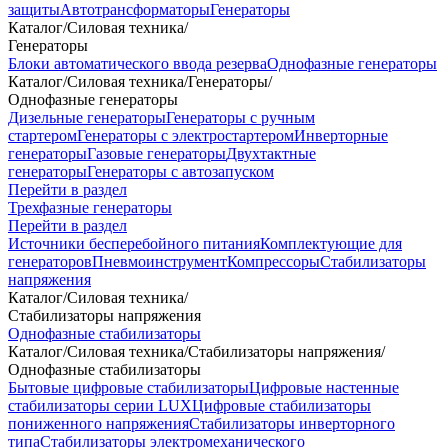
защиты
Автотрансформаторы
Генераторы
Каталог
/
Силовая техника
/
Генераторы
Блоки автоматического ввода резерва
Однофазные генераторы
Каталог
/
Силовая техника
/
Генераторы
/
Однофазные генераторы
Дизельные генераторы
Генераторы с ручным
стартером
Генераторы с электростартером
Инверторные
генераторы
Газовые генераторы
Двухтактные
генераторы
Генераторы с автозапуском
Перейти в раздел
Трехфазные генераторы
Перейти в раздел
Источники бесперебойного питания
Комплектующие для
генераторов
Пневмоинструмент
Компрессоры
Стабилизаторы
напряжения
Каталог
/
Силовая техника
/
Стабилизаторы напряжения
Однофазные стабилизаторы
Каталог
/
Силовая техника
/
Стабилизаторы напряжения
/
Однофазные стабилизаторы
Бытовые цифровые стабилизаторы
Цифровые настенные
стабилизаторы серии LUX
Цифровые стабилизаторы
пониженного напряжения
Стабилизаторы инверторного
типа
Стабилизаторы электромеханического