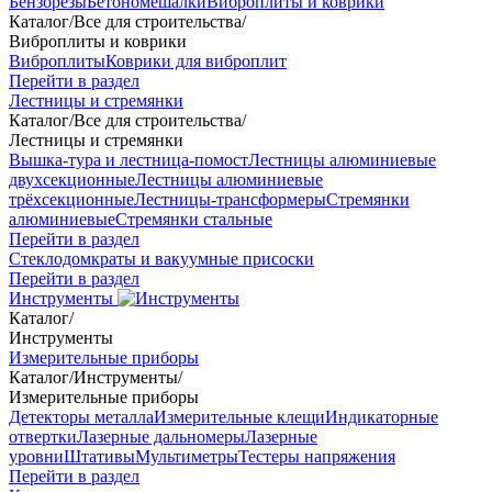
Бензорезы
Бетономешалки
Виброплиты и коврики
Каталог
/
Все для строительства
/
Виброплиты и коврики
Виброплиты
Коврики для виброплит
Перейти в раздел
Лестницы и стремянки
Каталог
/
Все для строительства
/
Лестницы и стремянки
Вышка-тура и лестница-помост
Лестницы алюминиевые
двухсекционные
Лестницы алюминиевые
трёхсекционные
Лестницы-трансформеры
Стремянки
алюминиевые
Стремянки стальные
Перейти в раздел
Стеклодомкраты и вакуумные присоски
Перейти в раздел
Инструменты
Каталог
/
Инструменты
Измерительные приборы
Каталог
/
Инструменты
/
Измерительные приборы
Детекторы металла
Измерительные клещи
Индикаторные
отвертки
Лазерные дальномеры
Лазерные
уровни
Штативы
Мультиметры
Тестеры напряжения
Перейти в раздел