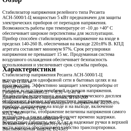
Стабилизатор напряжения релейного типа Ресанта
АСН-5000/1-Ц мощностью 5 кВт предназначен для защиты
электрических приборов от перепадов напряжения.
Возможность работы при температуре от -10 до +40° C
обеспечивает широкие перспективы для эксплуатации.
Прибор способен стабилизировать напряжение на входе в
пределах 140-260 В, обеспечивая на выходе 220±8% В. КПД
агрегата составляет минимум 97%. Срок регулировки
напряжения не превышает 15 мс. Продуманная система
воздушного охлаждения обеспечивает безопасность
использования и увеличивает срок службы прибора.
Характеристики
Стабилизатор напряжения Ресанта АСН-5000/1-Ц
используется для однофазной сети в бытовых целях и на
Вес, кг
11.68 кг
производстве. Эффективно защищает электроприборы от
Бренд
Ресанта
поломок вследствие колебаний и скачков напряжения.
Габариты упаковки
0.27 × 0.31 × 0.41 м
Индикаторы встроенного жидкокристаллического дисплея
Диапазон входного напряжения, В
140-260
отображают важные характеристики защиты нагрузок
Номинальная величина выходного напряжения, В
220±8%
прибора: напряжение на входе и на выходе, включение
Рабочая частота, Гц
50
системы защиты, отображение величины напряжения самого
КПД, %
97
устройства, а также обратный отсчет времени задержки.
Время регулирования
Менее 15 мс
Компактные габариты, вес 9,7 кг и надежные ручки в верхней
Искажение синусоиды
Отсутствует
части корпуса обеспечивают удобство транспортировки.
Высоковольтная защита, В
245±5