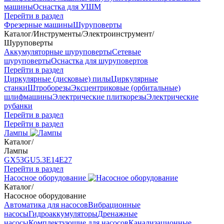
машины
Оснастка для УШМ
Перейти в раздел
Фрезерные машины
Шуруповерты
Каталог
/
Инструменты
/
Электроинструмент
/
Шуруповерты
Аккумуляторные шуруповерты
Сетевые
шуруповерты
Оснастка для шуруповертов
Перейти в раздел
Циркулярные (дисковые) пилы
Циркулярные
станки
Штроборезы
Эксцентриковые (орбитальные)
шлифмашины
Электрические плиткорезы
Электрические
рубанки
Перейти в раздел
Перейти в раздел
Лампы
Каталог
/
Лампы
GX53
GU5.3
Е14
Е27
Перейти в раздел
Насосное оборудование
Каталог
/
Насосное оборудование
Автоматика для насосов
Вибрационные
насосы
Гидроаккумуляторы
Дренажные
насосы
Комплектующие для насосов
Канализационные