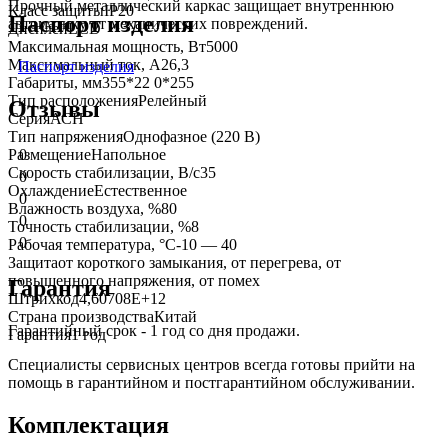
Прочный металлический каркас защищает внутреннюю
Класс защиты
IP20
Паспорт изделия
автоматику от механических повреждений.
Дисплей
LCD
Максимальная мощность, Вт
5000
Максимальный ток, А
26,3
Паспорт изделия
Габариты, мм
355*22 0*255
Тип расположения
Релейный
Отзывы
Серия
АСН
Тип напряжения
Однофазное (220 В)
Размещение
Напольное
0
Скорость стабилизации, В/с
35
0
Охлаждение
Естественное
0
Влажность воздуха, %
80
0
Точность стабилизации, %
8
0
Рабочая температура, °C
-10 — 40
Защита
от короткого замыкания, от перегрева, от
повышенного напряжения, от помех
Гарантия
Штрихкод
4,60708E+12
Страна производства
Китай
Гарантийный срок - 1 год со дня продажи.
Гарантия
1 год
Специалисты сервисных центров всегда готовы прийти на
помощь в гарантийном и постгарантийном обслуживании.
Комплектация