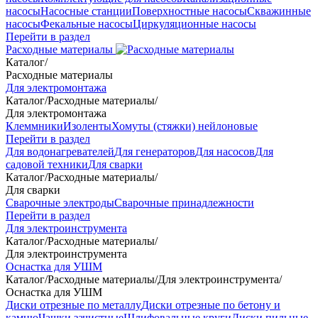
насосы
Насосные станции
Поверхностные насосы
Скважинные
насосы
Фекальные насосы
Циркуляционные насосы
Перейти в раздел
Расходные материалы
Каталог
/
Расходные материалы
Для электромонтажа
Каталог
/
Расходные материалы
/
Для электромонтажа
Клеммники
Изоленты
Хомуты (стяжки) нейлоновые
Перейти в раздел
Для водонагревателей
Для генераторов
Для насосов
Для
садовой техники
Для сварки
Каталог
/
Расходные материалы
/
Для сварки
Сварочные электроды
Сварочные принадлежности
Перейти в раздел
Для электроинструмента
Каталог
/
Расходные материалы
/
Для электроинструмента
Оснастка для УШМ
Каталог
/
Расходные материалы
/
Для электроинструмента
/
Оснастка для УШМ
Диски отрезные по металлу
Диски отрезные по бетону и
камню
Чашки зачистные
Шлифовальные круги
Диски пильные