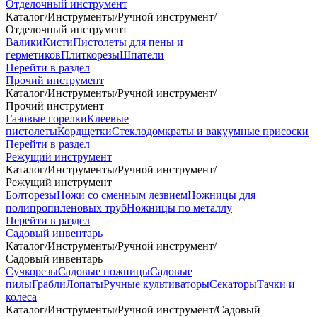
Отделочный инструмент
Каталог
/
Инструменты
/
Ручной инструмент
/
Отделочный инструмент
Валики
Кисти
Пистолеты для пены и
герметиков
Плиткорезы
Шпатели
Перейти в раздел
Прочий инструмент
Каталог
/
Инструменты
/
Ручной инструмент
/
Прочий инструмент
Газовые горелки
Клеевые
пистолеты
Кордщетки
Стеклодомкраты и вакуумные присоски
Перейти в раздел
Режущий инструмент
Каталог
/
Инструменты
/
Ручной инструмент
/
Режущий инструмент
Болторезы
Ножи со сменным лезвием
Ножницы для
полипропиленовых труб
Ножницы по металлу
Перейти в раздел
Садовый инвентарь
Каталог
/
Инструменты
/
Ручной инструмент
/
Садовый инвентарь
Сучкорезы
Садовые ножницы
Садовые
пилы
Грабли
Лопаты
Ручные культиваторы
Секаторы
Тачки и
колеса
Каталог
/
Инструменты
/
Ручной инструмент
/
Садовый