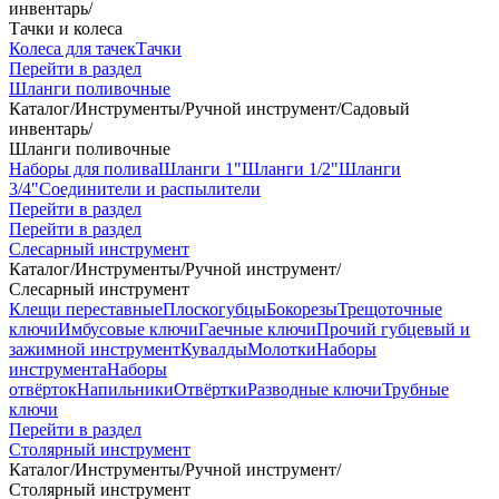
инвентарь
/
Тачки и колеса
Колеса для тачек
Тачки
Перейти в раздел
Шланги поливочные
Каталог
/
Инструменты
/
Ручной инструмент
/
Садовый
инвентарь
/
Шланги поливочные
Наборы для полива
Шланги 1"
Шланги 1/2"
Шланги
3/4"
Соединители и распылители
Перейти в раздел
Перейти в раздел
Слесарный инструмент
Каталог
/
Инструменты
/
Ручной инструмент
/
Слесарный инструмент
Клещи переставные
Плоскогубцы
Бокорезы
Трещоточные
ключи
Имбусовые ключи
Гаечные ключи
Прочий губцевый и
зажимной инструмент
Кувалды
Молотки
Наборы
инструмента
Наборы
отвёрток
Напильники
Отвёртки
Разводные ключи
Трубные
ключи
Перейти в раздел
Столярный инструмент
Каталог
/
Инструменты
/
Ручной инструмент
/
Столярный инструмент