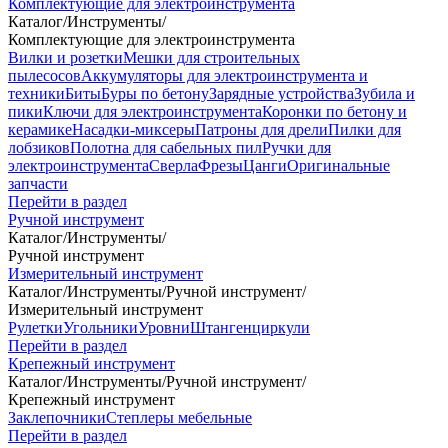
Комплектующие для электроинструмента
Каталог
/
Инструменты
/
Комплектующие для электроинструмента
Вилки и розетки
Мешки для строительных
пылесосов
Аккумуляторы для электроинструмента и
техники
Биты
Буры по бетону
Зарядные устройства
Зубила и
пики
Ключи для электроинструмента
Коронки по бетону и
керамике
Насадки-миксеры
Патроны для дрели
Пилки для
лобзиков
Полотна для сабельных пил
Ручки для
электроинструмента
Сверла
Фрезы
Цанги
Оригинальные
запчасти
Перейти в раздел
Ручной инструмент
Каталог
/
Инструменты
/
Ручной инструмент
Измерительный инструмент
Каталог
/
Инструменты
/
Ручной инструмент
/
Измерительный инструмент
Рулетки
Угольники
Уровни
Штангенциркули
Перейти в раздел
Крепежный инструмент
Каталог
/
Инструменты
/
Ручной инструмент
/
Крепежный инструмент
Заклепочники
Степлеры мебельные
Перейти в раздел