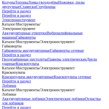
Колуны
Топоры
Ломы-гвоздодёры
Ножовки, пилы
двуручные
Стамески
Струбцины
Перейти в раздел
Перейти в раздел
Электроинструмент
Каталог
/
Инструменты
/
Электроинструмент
Аккумуляторные отвертки
Виброшлифовальные
машины
Гайковерты
Каталог
/
Инструменты
/
Электроинструмент
/
Гайковерты
Гайковерты аккумуляторные
Гайковерты сетевые
Перейти в раздел
Гвоздезабивные пистолеты
Граверы электрические
Дрели
ударные
Краскопульты
Каталог
/
Инструменты
/
Электроинструмент
/
Краскопульты
Краскопульты аккумуляторные
Краскопульты сетевые
Перейти в раздел
Лобзики
Каталог
/
Инструменты
/
Электроинструмент
/
Лобзики
Аккумуляторные лобзики
Электрические лобзики
Оснастка
для лобзиков
Перейти в раздел