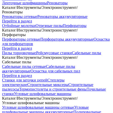
Ленточные шлифмашины
Реноваторы
Каталог
/
Инструменты
/
Электроинструмент
/
Реноваторы
Реноваторы сетевые
Реноваторы аккумуляторные
Перейти в раздел
Отбойные молотки
Отрезные пилы
Перфораторы
Каталог
/
Инструменты
/
Электроинструмент
/
Перфораторы
Перфораторы сетевые
Перфораторы аккумуляторные
Оснастка
для перфораторов
Перейти в раздел
Пилы торцовочные
Рейсмусовые станки
Сабельные пилы
Каталог
/
Инструменты
/
Электроинструмент
/
Сабельные пилы
Сабельные пилы сетевые
Сабельные пилы
аккумуляторные
Оснастка для сабельных пил
Перейти в раздел
Станки для заточки цепей
Степлеры
электрические
Строительные миксеры
Строительные
пылесосы
Термопистолеты и строительные фены
Точильные
станки
Угловые шлифовальные машины
Каталог
/
Инструменты
/
Электроинструмент
/
Угловые шлифовальные машины
Угловые шлифовальные машины сетевые
Угловые
шлифовальные машины аккумуляторные
Полировальные