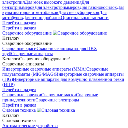
электропил
Для моек высокого давления
Для
бензотриммеров
Для электротриммеров
Для газонокосилок
Для
культиваторов и мотоблоков
Для снегоуборщиков
Для
мотобуров
Для зернодробилок
Оригинальные запчасти
Перейти в раздел
Перейти в раздел
Сварочное оборудование
Каталог
/
Сварочное оборудование
Сварочные краги
Сварочные аппараты для ПВХ
труб
Сварочные аппараты
Каталог
/
Сварочное оборудование
/
Сварочные аппараты
Инверторные сварочные аппараты (ММА)
Сварочные
полуавтоматы (MIG/MAG)
Инверторные сварочные аппараты
(TIG)
Инверторные аппараты для воздушно-плазменной резки
(ИПР)
Перейти в раздел
Сварочные горелки
Сварочные маски
Сварочные
принадлежности
Сварочные электроды
Перейти в раздел
Силовая техника
Каталог
/
Силовая техника
Автоматические устройства