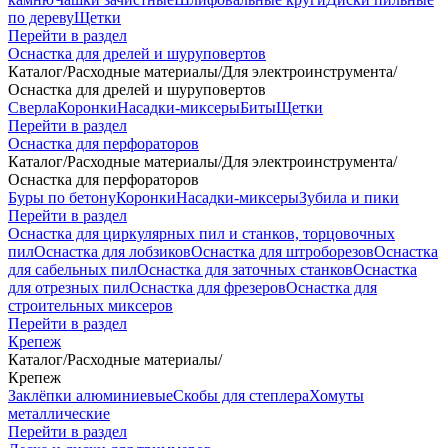
по дереву
Щетки
Перейти в раздел
Оснастка для дрелей и шуруповертов
Каталог
/
Расходные материалы
/
Для электроинструмента
/
Оснастка для дрелей и шуруповертов
Сверла
Коронки
Насадки-миксеры
Биты
Щетки
Перейти в раздел
Оснастка для перфораторов
Каталог
/
Расходные материалы
/
Для электроинструмента
/
Оснастка для перфораторов
Буры по бетону
Коронки
Насадки-миксеры
Зубила и пики
Перейти в раздел
Оснастка для циркулярных пил и станков, торцовочных
пил
Оснастка для лобзиков
Оснастка для штроборезов
Оснастка
для сабельных пил
Оснастка для заточных станков
Оснастка
для отрезных пил
Оснастка для фрезеров
Оснастка для
строительных миксеров
Перейти в раздел
Крепеж
Каталог
/
Расходные материалы
/
Крепеж
Заклёпки алюминиевые
Скобы для степлера
Хомуты
металлические
Перейти в раздел