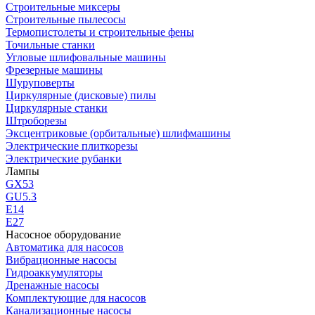
Строительные миксеры
Строительные пылесосы
Термопистолеты и строительные фены
Точильные станки
Угловые шлифовальные машины
Фрезерные машины
Шуруповерты
Циркулярные (дисковые) пилы
Циркулярные станки
Штроборезы
Эксцентриковые (орбитальные) шлифмашины
Электрические плиткорезы
Электрические рубанки
Лампы
GX53
GU5.3
Е14
Е27
Насосное оборудование
Автоматика для насосов
Вибрационные насосы
Гидроаккумуляторы
Дренажные насосы
Комплектующие для насосов
Канализационные насосы