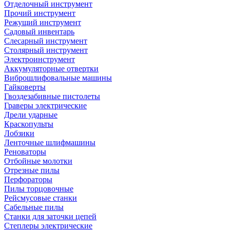
Отделочный инструмент
Прочий инструмент
Режущий инструмент
Садовый инвентарь
Слесарный инструмент
Столярный инструмент
Электроинструмент
Аккумуляторные отвертки
Виброшлифовальные машины
Гайковерты
Гвоздезабивные пистолеты
Граверы электрические
Дрели ударные
Краскопульты
Лобзики
Ленточные шлифмашины
Реноваторы
Отбойные молотки
Отрезные пилы
Перфораторы
Пилы торцовочные
Рейсмусовые станки
Сабельные пилы
Станки для заточки цепей
Степлеры электрические