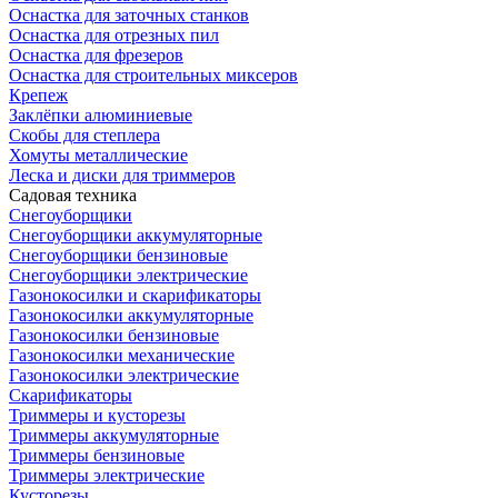
Оснастка для заточных станков
Оснастка для отрезных пил
Оснастка для фрезеров
Оснастка для строительных миксеров
Крепеж
Заклёпки алюминиевые
Скобы для степлера
Хомуты металлические
Леска и диски для триммеров
Садовая техника
Снегоуборщики
Снегоуборщики аккумуляторные
Снегоуборщики бензиновые
Снегоуборщики электрические
Газонокосилки и скарификаторы
Газонокосилки аккумуляторные
Газонокосилки бензиновые
Газонокосилки механические
Газонокосилки электрические
Скарификаторы
Триммеры и кусторезы
Триммеры аккумуляторные
Триммеры бензиновые
Триммеры электрические
Кусторезы