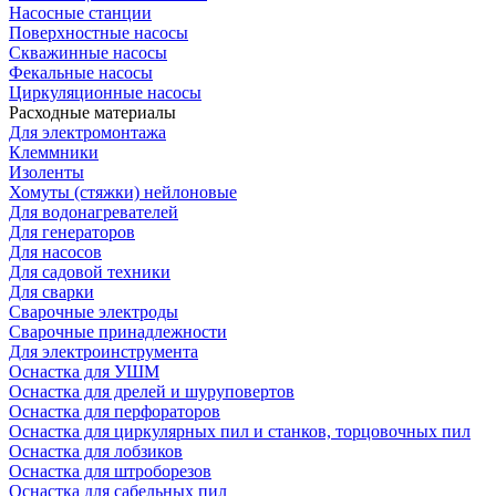
Насосные станции
Поверхностные насосы
Скважинные насосы
Фекальные насосы
Циркуляционные насосы
Расходные материалы
Для электромонтажа
Клеммники
Изоленты
Хомуты (стяжки) нейлоновые
Для водонагревателей
Для генераторов
Для насосов
Для садовой техники
Для сварки
Сварочные электроды
Сварочные принадлежности
Для электроинструмента
Оснастка для УШМ
Оснастка для дрелей и шуруповертов
Оснастка для перфораторов
Оснастка для циркулярных пил и станков, торцовочных пил
Оснастка для лобзиков
Оснастка для штроборезов
Оснастка для сабельных пил