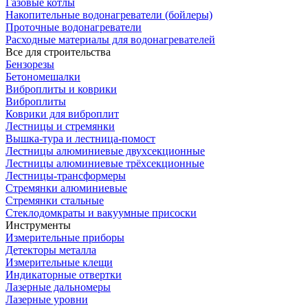
Газовые котлы
Накопительные водонагреватели (бойлеры)
Проточные водонагреватели
Расходные материалы для водонагревателей
Все для строительства
Бензорезы
Бетономешалки
Виброплиты и коврики
Виброплиты
Коврики для виброплит
Лестницы и стремянки
Вышка-тура и лестница-помост
Лестницы алюминиевые двухсекционные
Лестницы алюминиевые трёхсекционные
Лестницы-трансформеры
Стремянки алюминиевые
Стремянки стальные
Стеклодомкраты и вакуумные присоски
Инструменты
Измерительные приборы
Детекторы металла
Измерительные клещи
Индикаторные отвертки
Лазерные дальномеры
Лазерные уровни